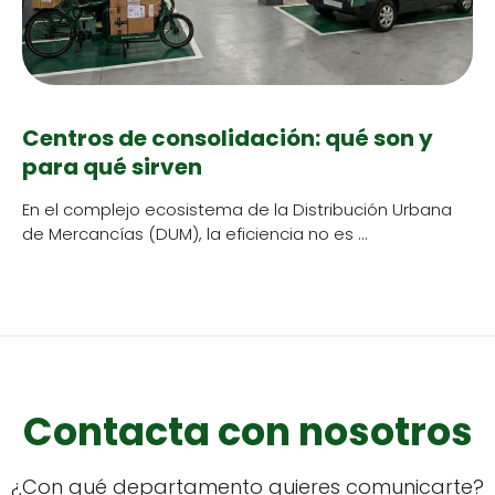
Centros de consolidación: qué son y
para qué sirven
En el com­ple­jo eco­sis­tema de la Dis­tribu­ción Urbana
de Mer­cancías (DUM), la efi­cien­cia no es …
Contacta con nosotros
¿Con qué depar­ta­men­to quieres comu­ni­carte?