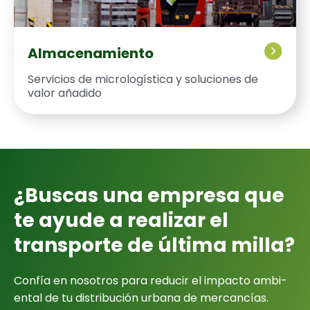
Almacenamiento
Ser­vi­cios de micrologís­ti­ca y solu­ciones de
val­or aña­di­do
¿Bus­cas una empre­sa que
te ayude a realizar el
trans­porte de últi­ma mil­la?
Con­fía en nosotros para reducir el impacto ambi­
en­tal de tu dis­tribu­ción urbana de mer­cancías.