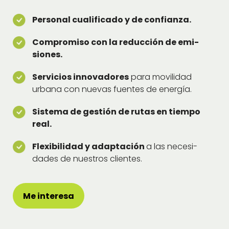
Per­son­al cual­i­fi­ca­do y de con­fi­an­za.
Com­pro­miso con la reduc­ción de emi­
siones.
Ser­vi­cios inno­vadores
para movil­i­dad
urbana con nuevas fuentes de energía.
Sis­tema de gestión de rutas en tiem­po
real.
Flex­i­bil­i­dad y adaptación
a las necesi­
dades de nue­stros clientes.
Me intere­sa