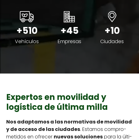
+510
+45
+10
Vehícu­los
Empre­sas
Ciu­dades
Expertos en movilidad y
logística de última milla
Nos adap­ta­mos a las nor­ma­ti­vas de movil­i­dad
y de acce­so de las ciu­dades
. Esta­mos com­pro­
meti­dos en ofre­cer
nuevas solu­ciones
para la últi­