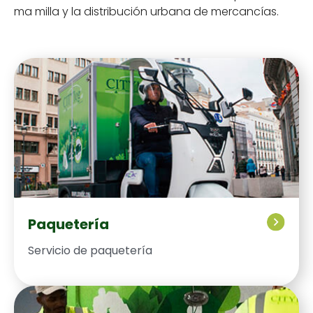
ma mil­la y la dis­tribu­ción urbana de mer­cancías.
Paquetería
Ser­vi­cio de paque­tería