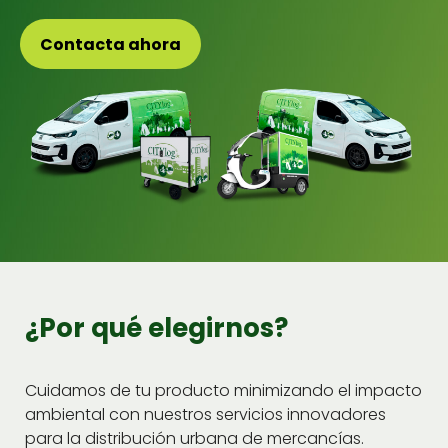
Con­tac­ta aho­ra
¿Por qué elegirnos?
Cuidamos de tu pro­duc­to min­i­mizan­do el impacto
ambi­en­tal con nue­stros ser­vi­cios inno­vadores
para la dis­tribu­ción urbana de mer­cancías.